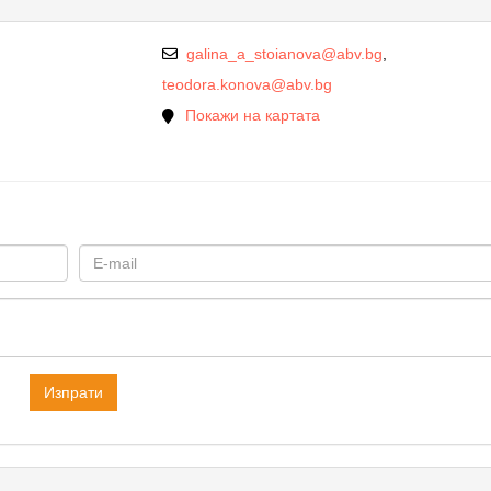
galina_a_stoianova@abv.bg
,
teodora.konova@abv.bg
Покажи на картата