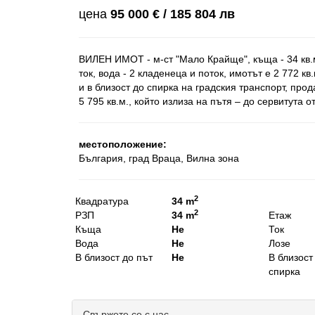
цена
95 000 € / 185 804 лв
ВИЛЕН ИМОТ - м-ст "Мало Крайще", къща - 34 кв.м.
ток, вода - 2 кладенеца и поток, имотът е 2 772 к
и в близост до спирка на градския транспорт, про
5 795 кв.м., който излиза на пътя – до сервитута 
местоположение:
България, град Враца, Вилна зона
2
Квадратура
34 m
2
РЗП
34 m
Етаж
Къща
Не
Ток
Вода
Не
Лозе
В близост до път
Не
В близост
спирка
Свържете се с нас