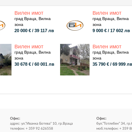
Вилен имот
Вилен имот
град Враца, Вилна
град Враца, Вилна
зона
зона
20 000 € / 39 117 лв
9 000 € / 17 602 лв
Вилен имот
Вилен имот
град Враца, Вилна
град Враца, Вилна
зона
зона
30 678 € / 60 001 лв
35 790 € / 69 999 л
Офис:
Офис:
адрес: ул.“Иванка Ботева“ 10, гр.Враца
бул.“Тотлебен“ 34, гр
телефон: + 359 92 626558
моб.телефон: + 359 