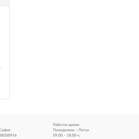
в
Работно време:
.София
Понеделник – Петък
888200916
09.00 – 18.00 ч.