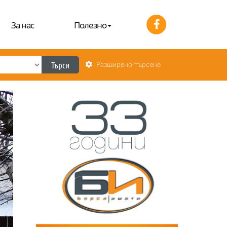
За нас
Полезно
Търси
Разширено търсене
Next