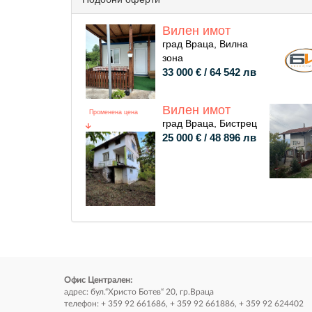
Вилен имот
град Враца, Вилна
зона
33 000 € / 64 542 лв
Вилен имот
Променена цена
град Враца, Бистрец
25 000 € / 48 896 лв
Офис Централен:
адрес: бул.“Христо Ботев“ 20, гр.Враца
телефон: + 359 92 661686, + 359 92 661886, + 359 92 624402