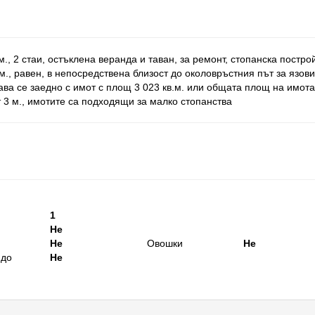
, 2 стаи, остъклена веранда и таван, за ремонт, стопанска постро
в.м., равен, в непосредствена близост до околовръстния път за язов
дава се заедно с имот с площ 3 023 кв.м. или общата площ на имота
от 3 м., имотите са подходящи за малко стопанства
1
Не
Не
Овошки
Не
 до
Не